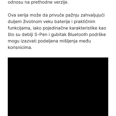
odnosu na prethodne verzije.
Ova serija može da privuče pažnju zahvaljujući
duljem životnom veku baterije i praktičnim
funkcijama, iako pojedinačne karakteristike kao
što su deblji S-Pen i gubitak Bluetooth podrške
mogu izazvati podeljena mišljenja među
korisnicima.