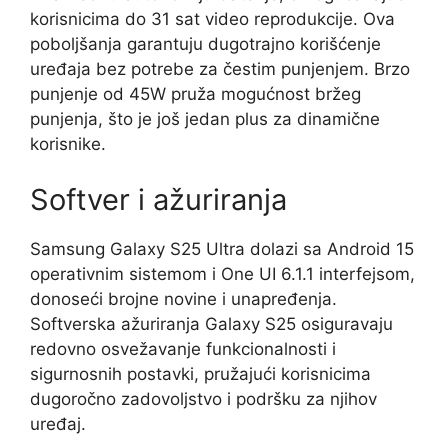
korisnicima do 31 sat video reprodukcije. Ova
poboljšanja garantuju dugotrajno korišćenje
uređaja bez potrebe za čestim punjenjem. Brzo
punjenje od 45W pruža mogućnost bržeg
punjenja, što je još jedan plus za dinamične
korisnike.
Softver i ažuriranja
Samsung Galaxy S25 Ultra dolazi sa Android 15
operativnim sistemom i One UI 6.1.1 interfejsom,
donoseći brojne novine i unapređenja.
Softverska ažuriranja Galaxy S25 osiguravaju
redovno osvežavanje funkcionalnosti i
sigurnosnih postavki, pružajući korisnicima
dugoročno zadovoljstvo i podršku za njihov
uređaj.