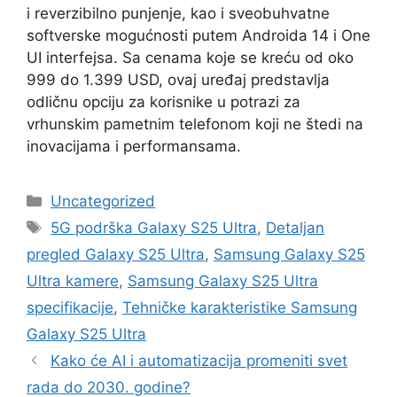
i reverzibilno punjenje, kao i sveobuhvatne
softverske mogućnosti putem Androida 14 i One
UI interfejsa. Sa cenama koje se kreću od oko
999 do 1.399 USD, ovaj uređaj predstavlja
odličnu opciju za korisnike u potrazi za
vrhunskim pametnim telefonom koji ne štedi na
inovacijama i performansama.
Categories
Uncategorized
Tags
5G podrška Galaxy S25 Ultra
,
Detaljan
pregled Galaxy S25 Ultra
,
Samsung Galaxy S25
Ultra kamere
,
Samsung Galaxy S25 Ultra
specifikacije
,
Tehničke karakteristike Samsung
Galaxy S25 Ultra
Kako će AI i automatizacija promeniti svet
rada do 2030. godine?