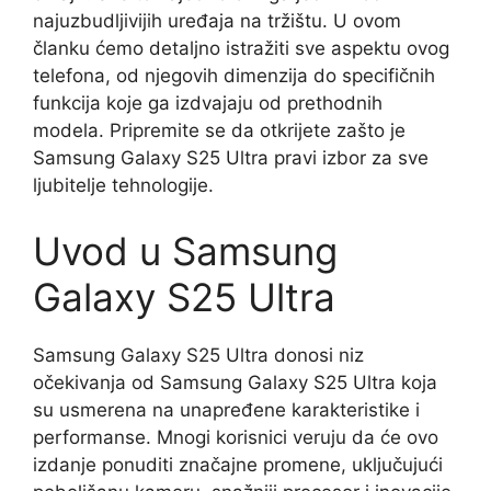
najuzbudljivijih uređaja na tržištu. U ovom
članku ćemo detaljno istražiti sve aspektu ovog
telefona, od njegovih dimenzija do specifičnih
funkcija koje ga izdvajaju od prethodnih
modela. Pripremite se da otkrijete zašto je
Samsung Galaxy S25 Ultra pravi izbor za sve
ljubitelje tehnologije.
Uvod u Samsung
Galaxy S25 Ultra
Samsung Galaxy S25 Ultra donosi niz
očekivanja od Samsung Galaxy S25 Ultra koja
su usmerena na unapređene karakteristike i
performanse. Mnogi korisnici veruju da će ovo
izdanje ponuditi značajne promene, uključujući