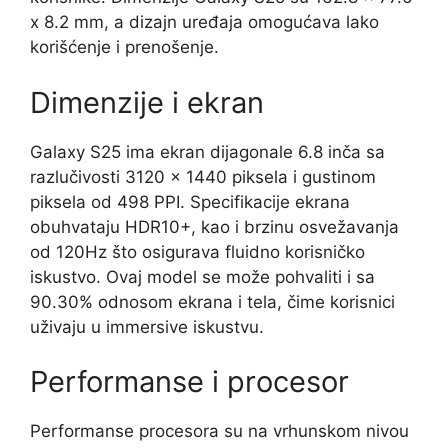
x 8.2 mm, a dizajn uređaja omogućava lako
korišćenje i prenošenje.
Dimenzije i ekran
Galaxy S25 ima ekran dijagonale 6.8 inča sa
razlučivosti 3120 x 1440 piksela i gustinom
piksela od 498 PPI. Specifikacije ekrana
obuhvataju HDR10+, kao i brzinu osvežavanja
od 120Hz što osigurava fluidno korisničko
iskustvo. Ovaj model se može pohvaliti i sa
90.30% odnosom ekrana i tela, čime korisnici
uživaju u immersive iskustvu.
Performanse i procesor
Performanse procesora su na vrhunskom nivou