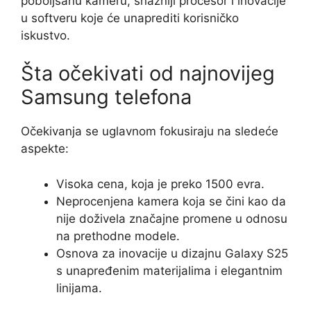
poboljšanu kameru, snažniji procesor i inovacije
u softveru koje će unaprediti korisničko
iskustvo.
Šta očekivati od najnovijeg
Samsung telefona
Očekivanja se uglavnom fokusiraju na sledeće
aspekte:
Visoka cena, koja je preko 1500 evra.
Neprocenjena kamera koja se čini kao da
nije doživela značajne promene u odnosu
na prethodne modele.
Osnova za inovacije u dizajnu Galaxy S25
s unapređenim materijalima i elegantnim
linijama.