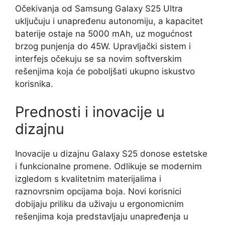
Očekivanja od Samsung Galaxy S25 Ultra
uključuju i unapređenu autonomiju, a kapacitet
baterije ostaje na 5000 mAh, uz mogućnost
brzog punjenja do 45W. Upravljački sistem i
interfejs očekuju se sa novim softverskim
rešenjima koja će poboljšati ukupno iskustvo
korisnika.
Prednosti i inovacije u
dizajnu
Inovacije u dizajnu Galaxy S25 donose estetske
i funkcionalne promene. Odlikuje se modernim
izgledom s kvalitetnim materijalima i
raznovrsnim opcijama boja. Novi korisnici
dobijaju priliku da uživaju u ergonomicnim
rešenjima koja predstavljaju unapređenja u