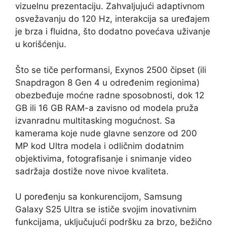
vizuelnu prezentaciju. Zahvaljujući adaptivnom
osvežavanju do 120 Hz, interakcija sa uređajem
je brza i fluidna, što dodatno povećava uživanje
u korišćenju.
Što se tiče performansi, Exynos 2500 čipset (ili
Snapdragon 8 Gen 4 u određenim regionima)
obezbeđuje moćne radne sposobnosti, dok 12
GB ili 16 GB RAM-a zavisno od modela pruža
izvanradnu multitasking mogućnost. Sa
kamerama koje nude glavne senzore od 200
MP kod Ultra modela i odličnim dodatnim
objektivima, fotografisanje i snimanje video
sadržaja dostiže nove nivoe kvaliteta.
U poređenju sa konkurencijom, Samsung
Galaxy S25 Ultra se ističe svojim inovativnim
funkcijama, uključujući podršku za brzo, bežično