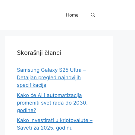
Home
Skorašnji članci
Samsung Galaxy S25 Ultra –
Detaljan pregled najnovijih
specifikacija
Kako će AI i automatizacija
promeniti svet rada do 2030.
godine?
Kako investirati u kriptovalute –
Saveti za 2025. godinu