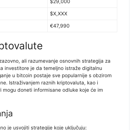
$29,000
$X,XXX
€47,990
iptovalute
izazovno, ali razumevanje osnovnih strategija za
a investitore je da temeljno istraže digitalnu
nje u bitcoin postaje sve popularnije s obzirom
ne. Istraživanjem raznih kriptovaluta, kao i
ri mogu doneti informisane odluke koje će im
anja
no je usvojiti strategije koje uključuju: