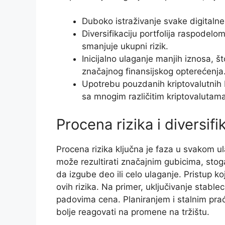
Duboko istraživanje svake digitalne
Diversifikaciju portfolija raspodelo
smanjuje ukupni rizik.
Inicijalno ulaganje manjih iznosa, š
značajnog finansijskog opterećenja
Upotrebu pouzdanih kriptovalutnih
sa mnogim različitim kriptovalutama
Procena rizika i diversifik
Procena rizika ključna je faza u svakom ula
može rezultirati značajnim gubicima, sto
da izgube deo ili celo ulaganje. Pristup ko
ovih rizika. Na primer, uključivanje stabl
padovima cena. Planiranjem i stalnim prać
bolje reagovati na promene na tržištu.