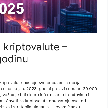
 kriptovalute –
godinu
 kriptovalute postaje sve popularnija opcija,
tcoina, koja u 2023. godini prelazi cenu od 29.000
, važno je biti dobro informisan o trendovima i
nu. Saveti za kriptovalute obuhvataju sve, od
izika i strategija ulaganja. U ovom članku