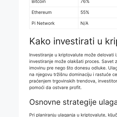
Bitcoin
76%
Ethereum
55%
Pi Network
N/A
Kako investirati u kr
Investiranje u kriptovalute može delovati 
investiranje može olakšati proces. Savet z
imovinu pre nego što donesu odluke. Ulaga
na njegovu tržišnu dominaciju i rastuće ce
praćenjem trgovinskih trendova, investito
pomoći da ostvare profit.
Osnovne strategije ulag
Pri planiranju ulaganja u kriptovalute, ključ