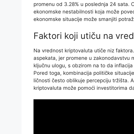
promenu od 3.28% u poslednja 24 sata. O
ekonomske nestabilnosti koja može povećat
ekonomske situacije može smanjiti potraž
Faktori koji utiču na vre
Na vrednost kriptovaluta utiče niz faktora
aspekata, jer promene u zakonodavstvu mo
ključnu ulogu, s obzirom na to da inflacija
Pored toga, kombinacija političke situaci
ličnosti često oblikuje percepciju tržišta.
kriptovaluta može pomoći investitorima d