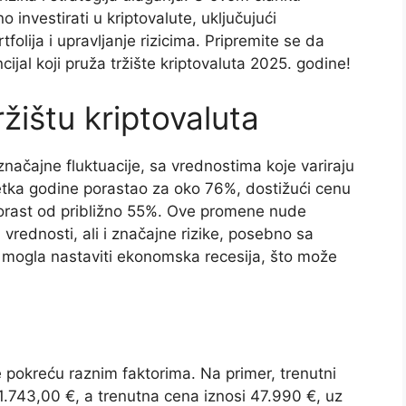
 investirati u kriptovalute, uključujući
folija i upravljanje rizicima. Pripremite se da
cijal koji pruža tržište kriptovaluta 2025. godine!
žištu kriptovaluta
 značajne fluktuacije, sa vrednostima koje variraju
očetka godine porastao za oko 76%, dostižući cenu
orast od približno 55%. Ove promene nude
vrednosti, ali i značajne rizike, posebno sa
 mogla nastaviti ekonomska recesija, što može
se pokreću raznim faktorima. Na primer, trenutni
1.743,00 €, a trenutna cena iznosi 47.990 €, uz