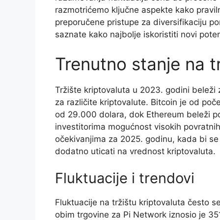
razmotrićemo ključne aspekte kako pravilno
preporučene pristupe za diversifikaciju port
saznate kako najbolje iskoristiti novi poten
Trenutno stanje na tr
Tržište kriptovaluta u 2023. godini beleži
za različite kriptovalute. Bitcoin je od p
od 29.000 dolara, dok Ethereum beleži p
investitorima mogućnost visokih povratnih 
očekivanjima za 2025. godinu, kada bi se
dodatno uticati na vrednost kriptovaluta.
Fluktuacije i trendovi
Fluktuacije na tržištu kriptovaluta često 
obim trgovine za Pi Network iznosio je 35