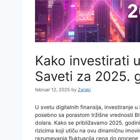
Kako investirati u
Saveti za 2025. 
februar 12, 2025
by
Zaraki
U svetu digitalnih finansija, investiranje u
posebno sa porastom tržišne vrednosti Bi
dolara. Kako se približavamo 2025. godini
rizicima koji utiču na ovu dinamičnu imovi
razumevanja fluktuacija cena do procene r