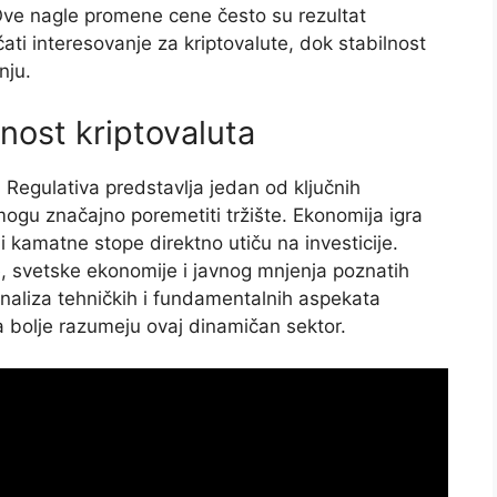
ve nagle promene cene često su rezultat
i interesovanje za kriptovalute, dok stabilnost
nju.
dnost kriptovaluta
. Regulativa predstavlja jedan od ključnih
gu značajno poremetiti tržište. Ekonomija igra
 i kamatne stope direktno utiču na investicije.
je, svetske ekonomije i javnog mnjenja poznatih
 Analiza tehničkih i fundamentalnih aspekata
a bolje razumeju ovaj dinamičan sektor.