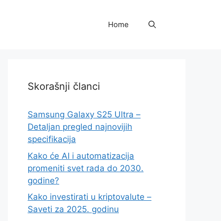
Home
Skorašnji članci
Samsung Galaxy S25 Ultra –
Detaljan pregled najnovijih
specifikacija
Kako će AI i automatizacija
promeniti svet rada do 2030.
godine?
Kako investirati u kriptovalute –
Saveti za 2025. godinu